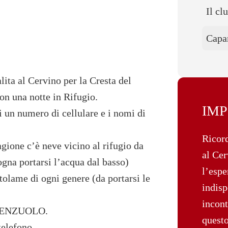
Il cl
Capa
lita al Cervino per la Cresta del
on una notte in Rifugio.
IM
i un numero di cellulare e i nomi di
Ricord
gione c’è neve vicino al rifugio da
al Cer
gna portarsi l’acqua dal basso)
l’espe
tolame di ogni genere (da portarsi le
indisp
incont
O LENZUOLO.
questo
elefono