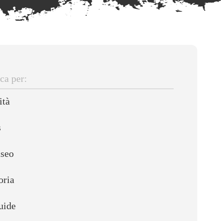
ca
ità
s
useo
oria
uide