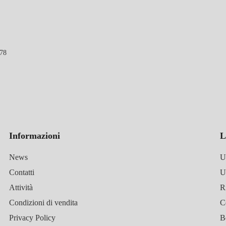
078
Informazioni
L
News
U
Contatti
Attività
R
Condizioni di vendita
C
Privacy Policy
B