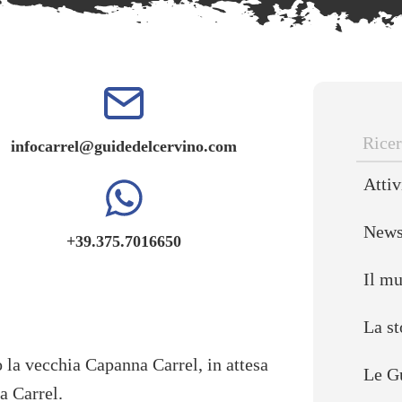
infocarrel@guidedelcervino.com
Ricer
Attiv
per:
New
+39.375.7016650
Il m
La st
o la vecchia Capanna Carrel, in attesa
Le G
a Carrel.