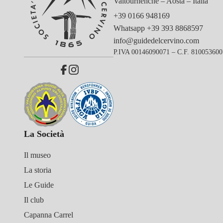
Valtournenche – Aosta – Italia
+39 0166 948169
Whatsapp
+39 393 8868597
info@guidedelcervino.com
P.IVA 00146090071 – C.F. 81005360
La Società
Il museo
La storia
Le Guide
Il club
Capanna Carrel