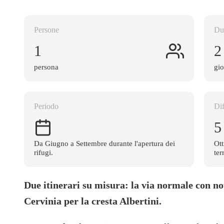
Persone
Du
1
2
persona
gio
Periodo
Dif
5
Da Giugno a Settembre durante l'apertura dei
Ott
rifugi.
ter
Due itinerari su misura: la via normale con not
Cervinia per la cresta Albertini.