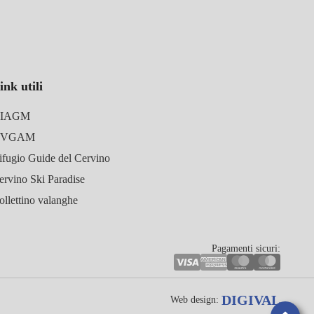
ink utili
IAGM
UVGAM
ifugio Guide del Cervino
ervino Ski Paradise
ollettino valanghe
Pagamenti sicuri:
DIGIVAL
Web design: