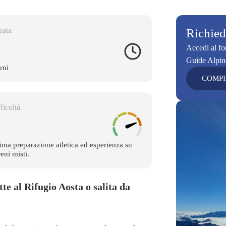
rata
Richiedi
Accedi al for
Guide Alpin
rni
COMPI
ficoltà
ima preparazione atletica ed esperienza su
reni misti.
te al Rifugio Aosta o salita da