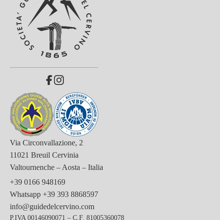
Via Circonvallazione, 2
11021 Breuil Cervinia
Valtournenche – Aosta – Italia
+39 0166 948169
Whatsapp
+39 393 8868597
info@guidedelcervino.com
P.IVA 00146090071 – C.F. 81005360078