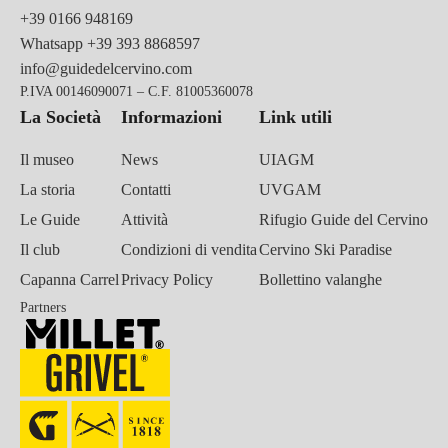
+39 0166 948169
Whatsapp
+39 393 8868597
info@guidedelcervino.com
P.IVA 00146090071 – C.F. 81005360078
La Società
Informazioni
Link utili
Il museo
News
UIAGM
La storia
Contatti
UVGAM
Le Guide
Attività
Rifugio Guide del Cervino
Il club
Condizioni di vendita
Cervino Ski Paradise
Capanna Carrel
Privacy Policy
Bollettino valanghe
Partners