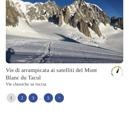
Vie di arrampicata ai satelliti del Mont
Blanc du Tacul
Vie classiche su roccia
1
2
3
…
5
>