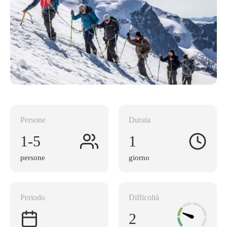
Persone
Durata
1-5
1
persone
giorno
Periodo
Difficoltà
2