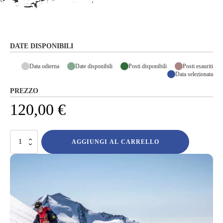
DATE DISPONIBILI
Data odierna
Date disponibili
Posti disponibili
Posti esauriti
Data selezionata
PREZZO
120,00
€
Breithorn
AGGIUNGI AL CARRELLO
(4165m)
salita
di
gruppo
quantità