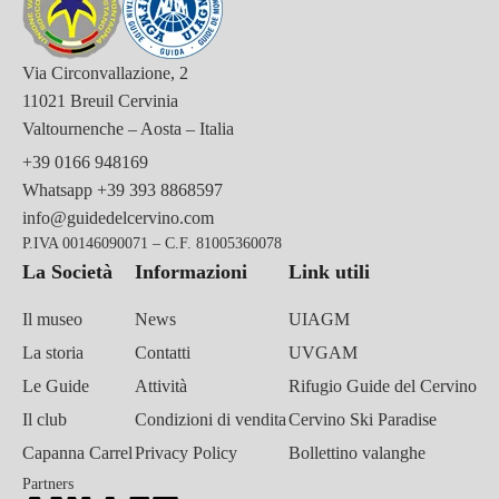
Via Circonvallazione, 2
11021 Breuil Cervinia
Valtournenche – Aosta – Italia
+39 0166 948169
Whatsapp
+39 393 8868597
info@guidedelcervino.com
P.IVA 00146090071 – C.F. 81005360078
La Società
Informazioni
Link utili
Il museo
News
UIAGM
La storia
Contatti
UVGAM
Le Guide
Attività
Rifugio Guide del Cervino
Il club
Condizioni di vendita
Cervino Ski Paradise
Capanna Carrel
Privacy Policy
Bollettino valanghe
Partners