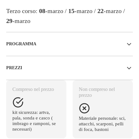
Terzo corso:
08
-marzo /
15
-marzo /
22
-marzo /
29
-marzo
PROGRAMMA
PREZZI
Compreso nel prezzo
Non compreso nel
prezzo
kit sicurezza: artva,
pala, sonda e casco (
Materiale personale: sci,
imbrago e ramponi, se
attacchi, scarponi, pelli
necessari)
di foca, bastoni