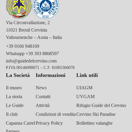
Via Circonvallazione, 2
11021 Breuil Cervinia
Valtournenche – Aosta – Italia
+39 0166 948169
Whatsapp
+39 393 8868597
info@guidedelcervino.com
P.IVA 00146090071 – C.F. 81005360078
La Società
Informazioni
Link utili
Il museo
News
UIAGM
La storia
Contatti
UVGAM
Le Guide
Attività
Rifugio Guide del Cervino
Il club
Condizioni di vendita
Cervino Ski Paradise
Capanna Carrel
Privacy Policy
Bollettino valanghe
Partners