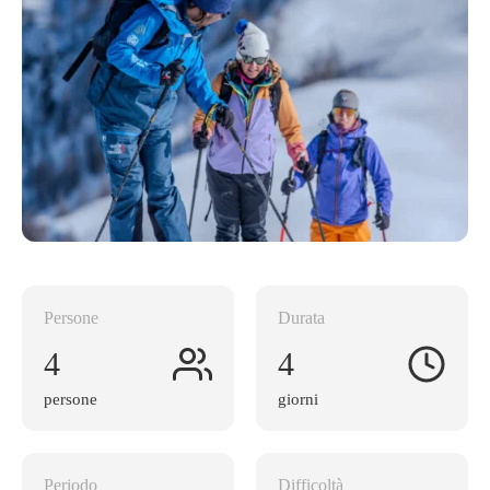
Persone
Durata
4
4
persone
giorni
Periodo
Difficoltà