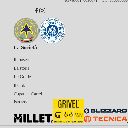
P.IVA 00146090071 – C.F. 81005360
La Società
Il museo
La storia
Le Guide
Il club
Capanna Carrel
Partners