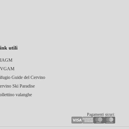
ink utili
IAGM
UVGAM
ifugio Guide del Cervino
ervino Ski Paradise
ollettino valanghe
Pagamenti sicuri: