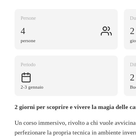
Persone
Du
4
2
persone
gio
Periodo
Dif
2
2-3 gennaio
Buo
2 giorni per scoprire e vivere la magia delle ca
Un corso immersivo, rivolto a chi vuole avvicina
perfezionare la propria tecnica in ambiente invern