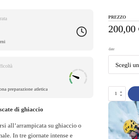
PREZZO
rata
200,00
rni
date
ficoltà
na preparazione atletica
Corso
di
arrampicata
scate di ghiaccio
su
ghiaccio
quantità
rsi all’arrampicata su ghiaccio o
ale. In tre giornate intense e