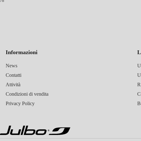
078
Informazioni
L
News
U
Contatti
Attività
R
Condizioni di vendita
C
Privacy Policy
B