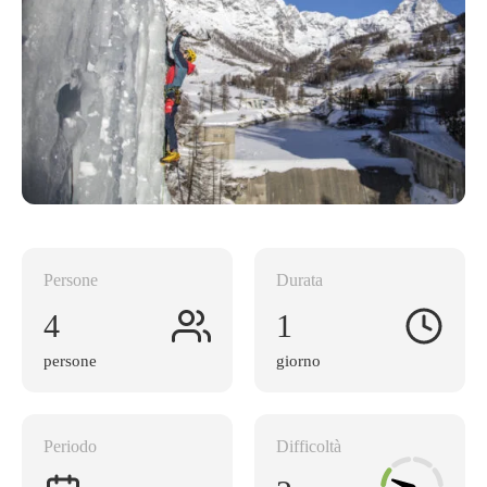
Persone
Durata
4
1
persone
giorno
Periodo
Difficoltà