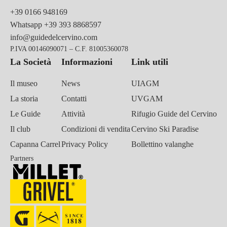
+39 0166 948169
Whatsapp
+39 393 8868597
info@guidedelcervino.com
P.IVA 00146090071 – C.F. 81005360078
La Società
Informazioni
Link utili
Il museo
News
UIAGM
La storia
Contatti
UVGAM
Le Guide
Attività
Rifugio Guide del Cervino
Il club
Condizioni di vendita
Cervino Ski Paradise
Capanna Carrel
Privacy Policy
Bollettino valanghe
Partners