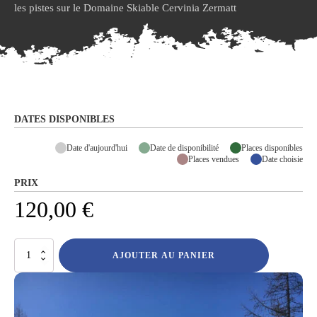
les pistes sur le Domaine Skiable Cervinia Zermatt
DATES DISPONIBLES
Date d'aujourd'hui
Date de disponibilité
Places disponibles
Places vendues
Date choisie
PRIX
120,00
€
quantité
AJOUTER AU PANIER
de
Accompagnement
sur
les