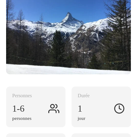
pistes
sur
le
Domaine
Skiable
Cervinia
Zermatt
Personnes
Durée
1-6
1
personnes
jour