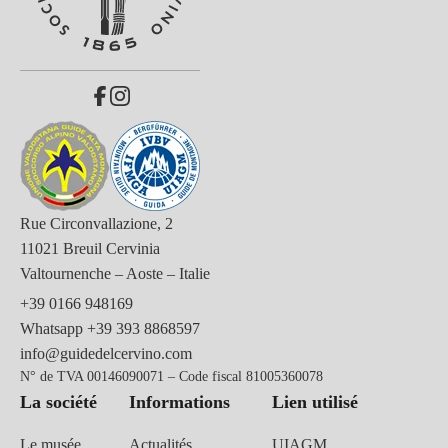
Rue Circonvallazione, 2
11021 Breuil Cervinia
Valtournenche – Aoste – Italie
+39 0166 948169
Whatsapp
+39 393 8868597
info@guidedelcervino.com
N° de TVA 00146090071 – Code fiscal 81005360078
La société
Informations
Lien utilisé
Le musée
Actualités
UIAGM