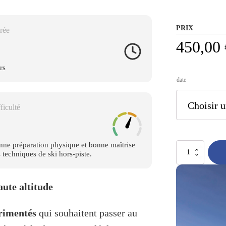
PRIX
rée
450,00
rs
date
ficulté
nne préparation physique et bonne maîtrise
quantité
 techniques de ski hors-piste.
de
Stage
avancé
aute altitude
de
ski
de
érimentés
qui souhaitent passer au
randonnée