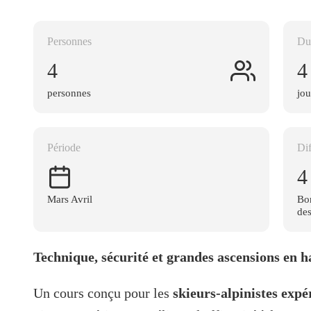
Personnes
Du
4
4
personnes
jou
Période
Dif
4
Mars Avril
Bo
des
Technique, sécurité et grandes ascensions en h
Un cours conçu pour les
skieurs-alpinistes exp