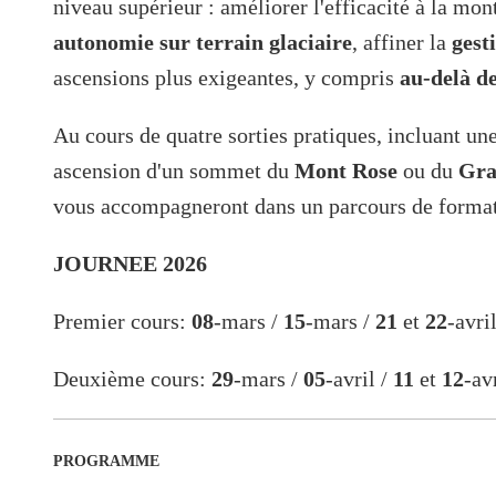
niveau supérieur : améliorer l'efficacité à la mon
autonomie sur terrain glaciaire
, affiner la
gest
ascensions plus exigeantes, y compris
au-delà d
Au cours de quatre sorties pratiques, incluant une
ascension d'un sommet du
Mont Rose
ou du
Gra
vous accompagneront dans un parcours de format
JOURNEE 2026
Premier cours:
08
-mars /
15
-mars /
21
et
22
-avri
Deuxième cours:
29
-mars /
05
-avril /
11
et
12
-av
PROGRAMME