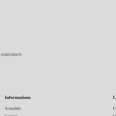
l 81005360078
Informations
L
Actualités
U