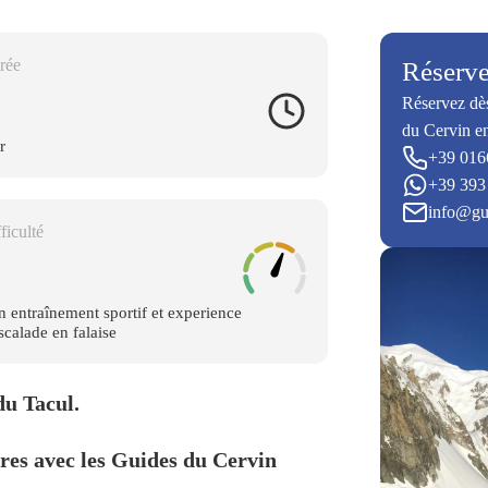
rée
Réserve
Réservez dès
du Cervin en
r
+39 016
+39 393
info@gu
ficulté
 entraînement sportif et experience
scalade en falaise
du Tacul.
ires avec les Guides du Cervin