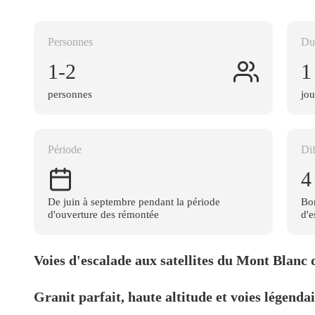
Personnes
Du
1-2
1
personnes
jou
Période
Dif
4
De juin à septembre pendant la période
Bon
d'ouverture des rémontée
d'e
Voies d'escalade aux satellites du Mont Blanc 
Granit parfait, haute altitude et voies légenda