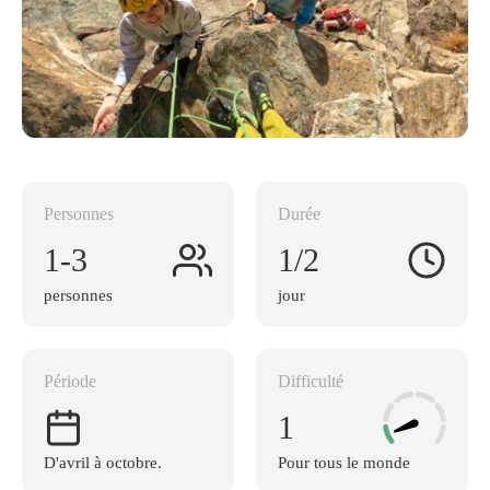
Personnes
Durée
1-3
1/2
personnes
jour
Période
Difficulté
1
D'avril à octobre.
Pour tous le monde