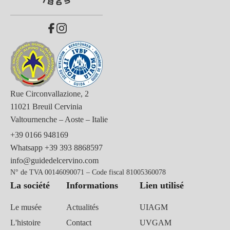
Rue Circonvallazione, 2
11021 Breuil Cervinia
Valtournenche – Aoste – Italie
+39 0166 948169
Whatsapp
+39 393 8868597
info@guidedelcervino.com
N° de TVA 00146090071 – Code fiscal 81005360078
La société
Informations
Lien utilisé
Le musée
Actualités
UIAGM
L'histoire
Contact
UVGAM