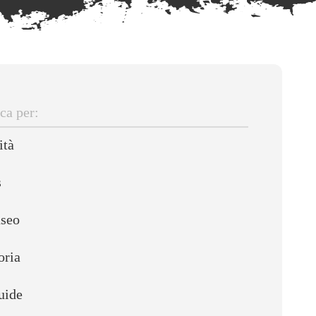
ca
ità
s
useo
oria
uide