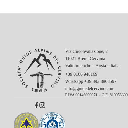
Via Circonvallazione, 2
11021 Breuil Cervinia
Valtournenche – Aosta – Italia
+39 0166 948169
Whatsapp
+39 393 8868597
info@guidedelcervino.com
P.IVA 00146090071 – C.F. 81005360