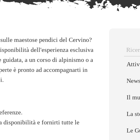
 sulle maestose pendici del Cervino?
isponibilità dell'esperienza esclusiva
Ricer
e guidata, a un corso di alpinismo o a
Attiv
per:
sperte è pronto ad accompagnarti in
i.
New
Il m
eferenze.
La st
 disponibilità e fornirti tutte le
Le G