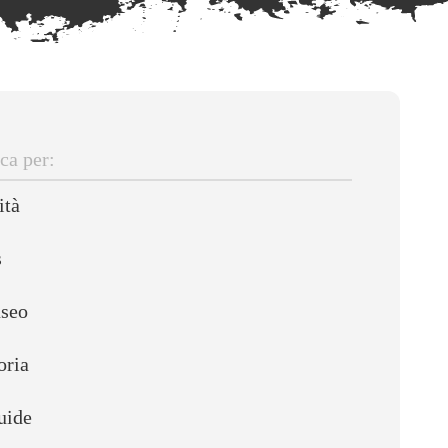
ca
ità
s
useo
oria
uide