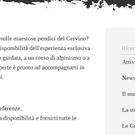
 sulle maestose pendici del Cervino?
isponibilità dell'esperienza esclusiva
Ricer
e guidata, a un corso di alpinismo o a
Attiv
per:
sperte è pronto ad accompagnarti in
i.
New
Il m
eferenze.
La st
 disponibilità e fornirti tutte le
Le G