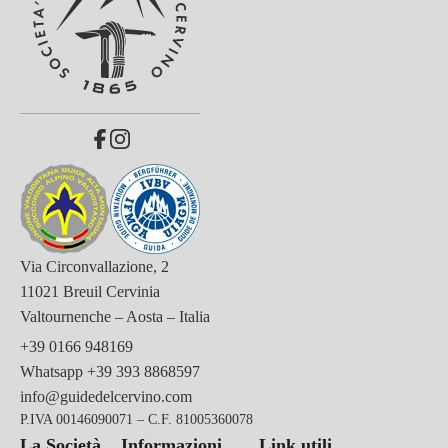
Via Circonvallazione, 2
11021 Breuil Cervinia
Valtournenche – Aosta – Italia
+39 0166 948169
Whatsapp
+39 393 8868597
info@guidedelcervino.com
P.IVA 00146090071 – C.F. 81005360078
La Società
Informazioni
Link utili