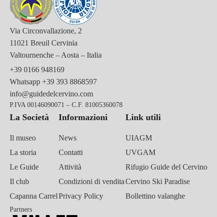
Via Circonvallazione, 2
11021 Breuil Cervinia
Valtournenche – Aosta – Italia
+39 0166 948169
Whatsapp
+39 393 8868597
info@guidedelcervino.com
P.IVA 00146090071 – C.F. 81005360078
La Società
Informazioni
Link utili
Il museo
News
UIAGM
La storia
Contatti
UVGAM
Le Guide
Attività
Rifugio Guide del Cervino
Il club
Condizioni di vendita
Cervino Ski Paradise
Capanna Carrel
Privacy Policy
Bollettino valanghe
Partners