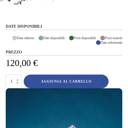
DATE DISPONIBILI
Data odierna
Date disponibili
Posti disponibili
Posti esauriti
Data selezionata
PREZZO
120,00
€
Breithorn
AGGIUNGI AL CARRELLO
con
gli
sci
(4165m)
quantità