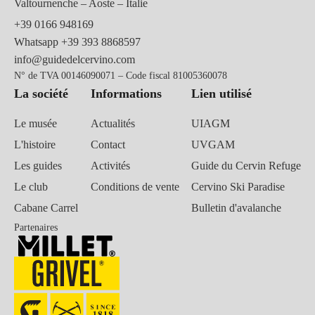
Valtournenche – Aoste – Italie
+39 0166 948169
Whatsapp
+39 393 8868597
info@guidedelcervino.com
N° de TVA 00146090071 – Code fiscal 81005360078
La société
Informations
Lien utilisé
Le musée
Actualités
UIAGM
L'histoire
Contact
UVGAM
Les guides
Activités
Guide du Cervin Refuge
Le club
Conditions de vente
Cervino Ski Paradise
Cabane Carrel
Bulletin d'avalanche
Partenaires