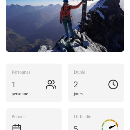
Personnes
Durée
1
2
personne
jours
Période
Difficulté
5