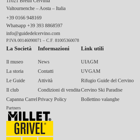
11021 Breuil Cervinia
Valtournenche – Aosta – Italia
+39 0166 948169
Whatsapp
+39 393 8868597
info@guidedelcervino.com
P.IVA 00146090071 – C.F. 81005360078
La Società
Informazioni
Link utili
Il museo
News
UIAGM
La storia
Contatti
UVGAM
Le Guide
Attività
Rifugio Guide del Cervino
Il club
Condizioni di vendita
Cervino Ski Paradise
Capanna Carrel
Privacy Policy
Bollettino valanghe
Partners