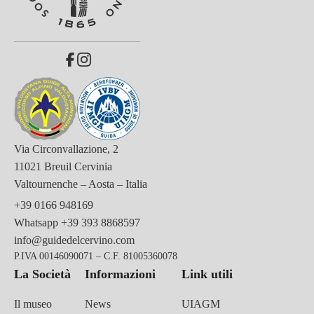
Via Circonvallazione, 2
11021 Breuil Cervinia
Valtournenche – Aosta – Italia
+39 0166 948169
Whatsapp
+39 393 8868597
info@guidedelcervino.com
P.IVA 00146090071 – C.F. 81005360078
La Società
Informazioni
Link utili
Il museo
News
UIAGM