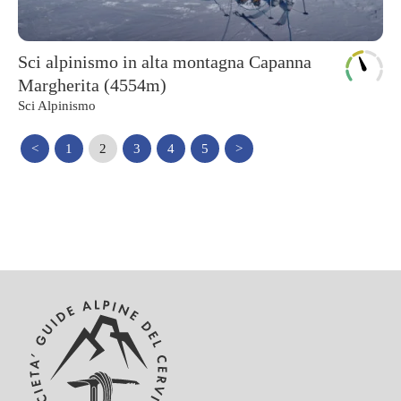
Sci alpinismo in alta montagna Capanna
Margherita (4554m)
Sci Alpinismo
<
1
2
3
4
5
>