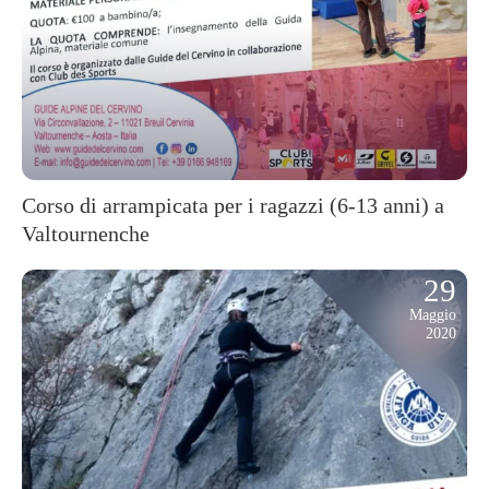
Corso di arrampicata per i ragazzi (6-13 anni) a
Valtournenche
29
Maggio
2020