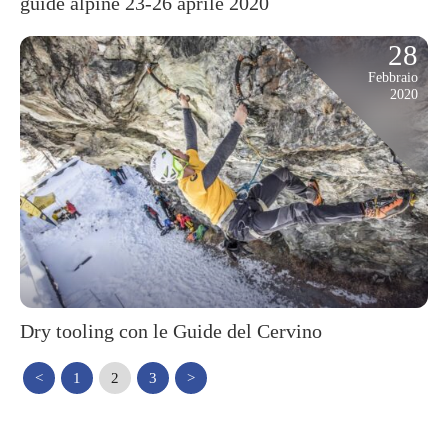
guide alpine 23-26 aprile 2020
28
Febbraio
2020
Dry tooling con le Guide del Cervino
<
1
2
3
>