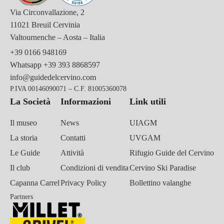
Via Circonvallazione, 2
11021 Breuil Cervinia
Valtournenche – Aosta – Italia
+39 0166 948169
Whatsapp
+39 393 8868597
info@guidedelcervino.com
P.IVA 00146090071 – C.F. 81005360078
La Società
Informazioni
Link utili
Il museo
News
UIAGM
La storia
Contatti
UVGAM
Le Guide
Attività
Rifugio Guide del Cervino
Il club
Condizioni di vendita
Cervino Ski Paradise
Capanna Carrel
Privacy Policy
Bollettino valanghe
Partners