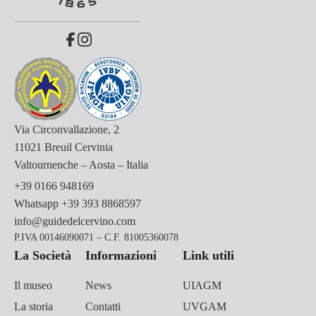
Via Circonvallazione, 2
11021 Breuil Cervinia
Valtournenche – Aosta – Italia
+39 0166 948169
Whatsapp
+39 393 8868597
info@guidedelcervino.com
P.IVA 00146090071 – C.F. 81005360078
La Società
Informazioni
Link utili
Il museo
News
UIAGM
La storia
Contatti
UVGAM