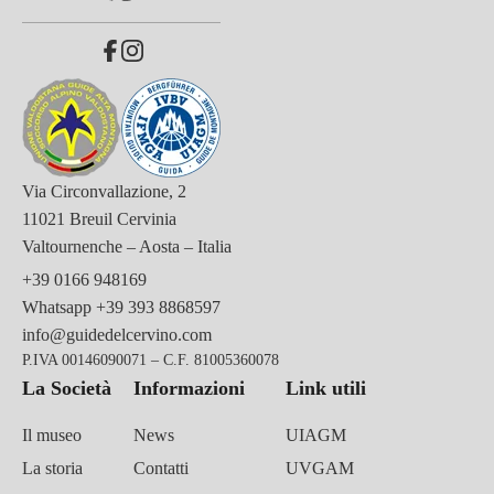
Via Circonvallazione, 2
11021 Breuil Cervinia
Valtournenche – Aosta – Italia
+39 0166 948169
Whatsapp
+39 393 8868597
info@guidedelcervino.com
P.IVA 00146090071 – C.F. 81005360078
La Società
Informazioni
Link utili
Il museo
News
UIAGM
La storia
Contatti
UVGAM